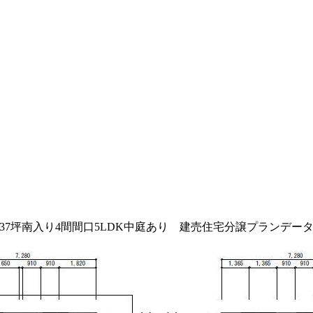
37坪南入り4間間口5LDK中庭あり 建売住宅分譲プランデー