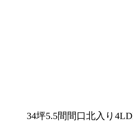
34坪5.5間間口北入り