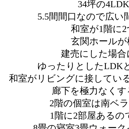
34坪の4L
5.5間間口なので広
和室が1階に
玄関ホールが
建売にした場合
ゆったりとしたLDK
和室がリビングに接してい
廊下を極力なくす
2階の個室は南ベ
1階に2部屋あるの
8畳の寝室3畳ウォー