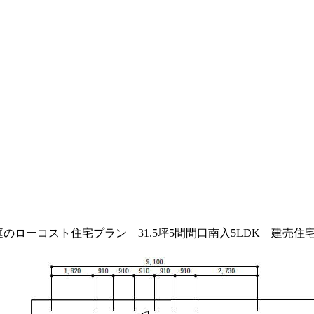
のローコスト住宅プラン 31.5坪5間間口南入5LDK 建売