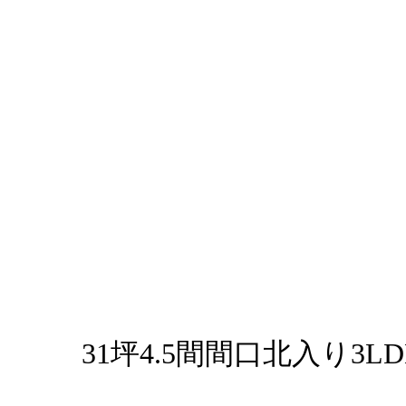
31坪4.5間間口北入り