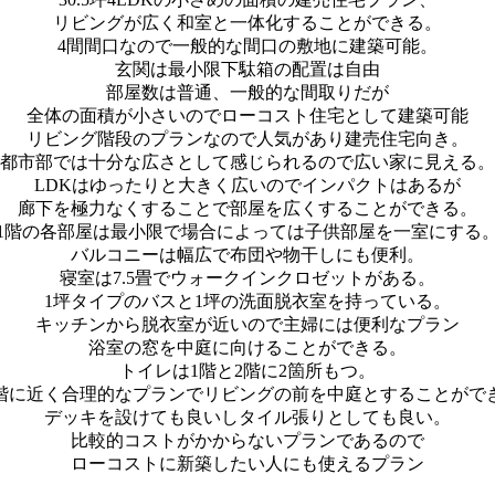
リビングが広く和室と一体化することができる。
4間間口なので一般的な間口の敷地に建築可能。
玄関は最小限下駄箱の配置は自由
部屋数は普通、一般的な間取りだが
全体の面積が小さいのでローコスト住宅として建築可能
リビング階段のプランなので人気があり建売住宅向き。
都市部では十分な広さとして感じられるので広い家に見える。
LDKはゆったりと大きく広いのでインパクトはあるが
廊下を極力なくすることで部屋を広くすることができる。
1階の各部屋は最小限で場合によっては子供部屋を一室にする
バルコニーは幅広で布団や物干しにも便利。
寝室は7.5畳でウォークインクロゼットがある。
1坪タイプのバスと1坪の洗面脱衣室を持っている。
キッチンから脱衣室が近いので主婦には便利なプラン
浴室の窓を中庭に向けることができる。
トイレは1階と2階に2箇所もつ。
階に近く合理的なプランでリビングの前を中庭とすることがで
デッキを設けても良いしタイル張りとしても良い。
比較的コストがかからないプランであるので
ローコストに新築したい人にも使えるプラン